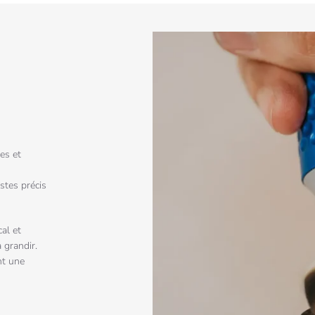
es et
stes précis
al et
à grandir.
nt une