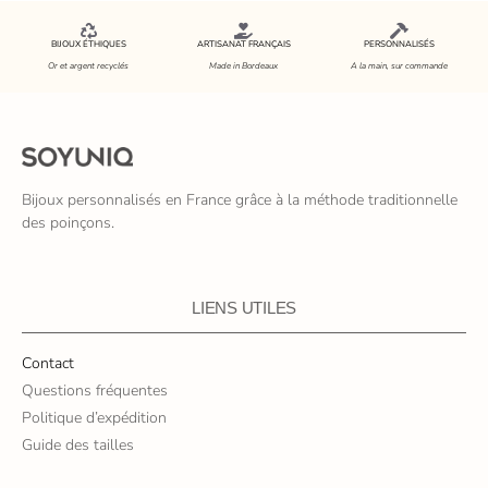
BIJOUX ÉTHIQUES
ARTISANAT FRANÇAIS
PERSONNALISÉS
Or et argent recyclés
Made in Bordeaux
A la main, sur commande
Bijoux personnalisés en France grâce à la méthode traditionnelle
des poinçons.
LIENS UTILES
Contact
Questions fréquentes
Politique d’expédition
Guide des tailles